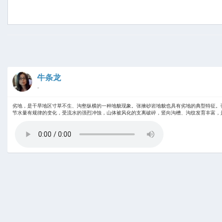
牛条龙
-
劣地，是干旱地区寸草不生、沟壑纵横的一种地貌现象。张掖砂岩地貌也具有劣地的典型特征。
节水量有规律的变化，受流水的强烈冲蚀，山体被风化的支离破碎，竖向沟槽、沟纹发育丰富，