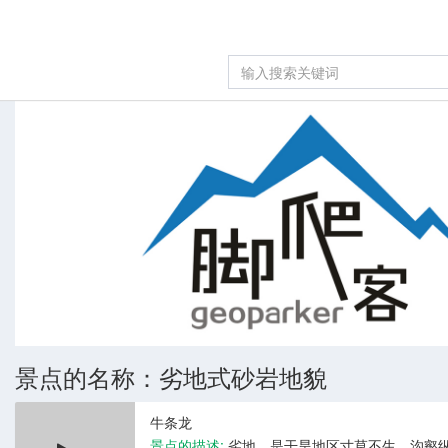
景点的名称：劣地式砂岩地貌
牛条龙
景点的描述:
劣地，是干旱地区寸草不生、沟壑